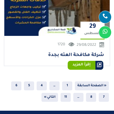
29
أغسطس
1720
29/08/2022
شركة مكافحة العته بجدة
إقرأ المزيد
« الصفحة السابقة
1
…
4
5
6
7
8
…
11
التالي »