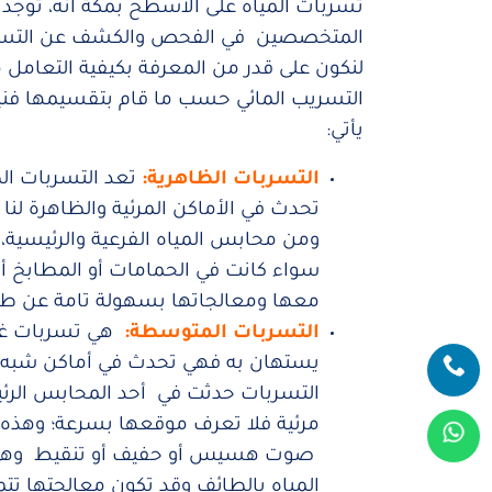
تسربات المياه على الأسطح بمكة أنه، توجد
المتخصصين في الفحص والكشف عن التسربا
لنكون على قدر من المعرفة بكيفية التعام
التسريب المائي حسب ما قام بتقسيمها فنيي
يأتي:
التسربات الظاهرية:
تعد التسربات الظ
تحدث في الأماكن المرئية والظاهرة لن
ومن محابس المياه الفرعية والرئيسية،
سواء كانت في الحمامات أو المطابخ أو
معها ومعالجاتها بسهولة تامة عن طر
التسربات المتوسطة:
هي تسربات غير
يستهان به فهي تحدث في أماكن شبه مر
التسربات حدثت في أحد المحابس الرئيسي
مرئية فلا تعرف موقعها بسرعة؛ وهذه 
صوت هسيس أو حفيف أو تنقيط وهي 
المياه بالطائف وقد تكون معالجتها تتم