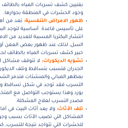
بفنيين كشف تسربات المياه بالطائف ل
وجود الحشرات في المنطقة بجوارها.
ظهور الامراض التنفسية:
تعد من أهم
على تأسيس قاعدة أساسية لتوجد البك
انتشار البكتريا المسببة للعديد من الا
السل, لذلك عند ظهور بعض العفن أو 
خبير كشف تسربات المياه بالطائف لح
تشويه الديكورات:
لا تتوقف مشاكل ال
الجدران فتسبب بتساقط وتلف الديكور
بمظهر المباني والمنشئات فتدمر الشكل 
التسرب فقد توجد في شكل تساقط وتل
بورد وهذا يستوجب التواصل مع المت
مصدر التسرب لعلاج المشكلة.
تلف الأثاث:
ولا يعد أثاث البيت في أ
المشاكل التي تصيب الأثاث بسبب وجو
للحشرات التي تتواجد نتيجة للتسرب, كم