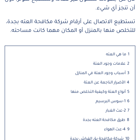
أن تنجز أي شيء.
تستطيع الاتصال على أرقام شركة مكافحة العته بجدة،
للتخلص منها بالمنزل أو المكان مهما كانت مساحته.
1
ما هي العته
2
علامات وجود العتة
3
أسباب وجود العتة في المنازل
4
الأضرار الناجمة عن العتة
5
أنواع العتة وكيفية التخلص منها
6
1-سوس البرسيم
7
2-عث الغبار
8
طرق مكافحة العته بجدة
9
4-عث الهواء
10
شركة مكافحة بق الفراش بجدة