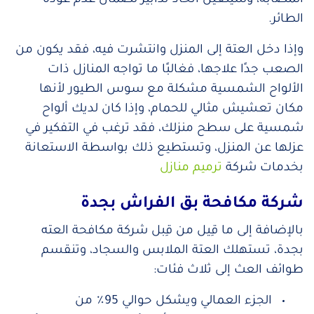
المصابة، وسيتعين اتخاذ تدابير لضمان عدم عودة
الطائر.
وإذا دخل العتة إلى المنزل وانتشرت فيه، فقد يكون من
الصعب جدًا علاجها، فغالبًا ما تواجه المنازل ذات
الألواح الشمسية مشكلة مع سوس الطيور لأنها
مكان تعشيش مثالي للحمام، وإذا كان لديك ألواح
شمسية على سطح منزلك، فقد ترغب في التفكير في
عزلها عن المنزل، وتستطيع ذلك بواسطة الاستعانة
بخدمات شركة
ترميم منازل
شركة مكافحة بق الفراش بجدة
بالإضافة إلى ما قِيل من قِبل شركة مكافحة العته
بجدة، تستهلك العتة الملابس والسجاد، وتنقسم
طوائف العث إلى ثلاث فئات:
الجزء العمالي ويشكل حوالي 95٪ من